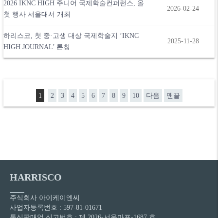
2026 IKNC HIGH 주니어 국제학술컨퍼런스, 올
2026-02-24
첫 행사 서울대서 개최
하리스코, 첫 중·고생 대상 국제학술지 ‘IKNC
2025-11-28
HIGH JOURNAL’ 론칭
1
2
3
4
5
6
7
8
9
10
다음
맨끝
HARRISCO
주식회사 아이케이엔씨
사업자등록번호 : 597-81-01671
통신판매업 신고번호 : 제 2026-서울마포-1687 호