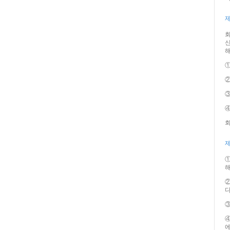
제
회
신
해
①
③
④
회
제
①
해
②
다
③
④
에