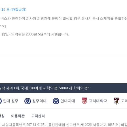
 15 조 (관할법원)
비스와 관련하여 회사와 회원간에 분쟁이 발생할 경우 회사의 본사 소재지를 관할하
부칙]
시행일) 이 약관은 2006년 5월부터 시행합니다.
적 세계1위, 국내 100여개 대학약정, 500여개 학회약정"
연대 원주
원주의대
연대치대
고려대학교
고
방침
이용약관
고객센터
업자등록번호:597-81-01671 | 통신판매업 신고번호:제 2026-서울마포-1687 호 | 의