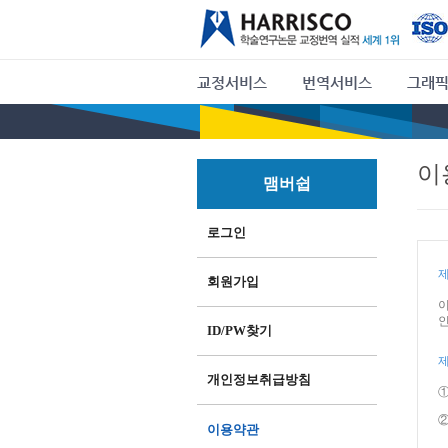
교정서비스
번역서비스
그래픽
이
맴버쉽
로그인
제
회원가입
이
인
ID/PW찾기
제
개인정보취급방침
②
이용약관