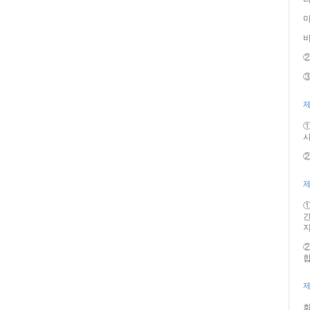
마
바
②
③
제
①
사
②
제
①
지
②
합
제
회