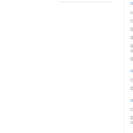
제
이
①
②
③
④
숫
⑤
제
①
②
제
①
②
자