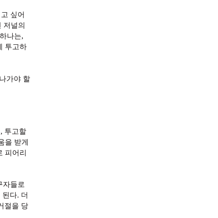
서고 싶어
 저널의
,
 하나는
에 투고하
나가야 할
,
에
투고할
움을 받게
로 피어리
구자들로
.
 된다
더
거절을 당