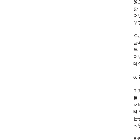
원
한
어
위
우
날
독
저
데
6.
마
볼
서
테
문
지
하