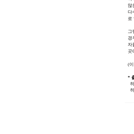
많
다
로
그
경
자
곳
(
* 
하
하