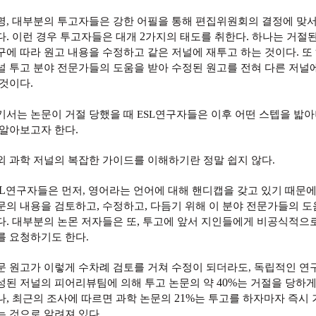
명
,
대부분의 투고자들은 강한 어필을 통해 편집위원회의 결정에 맞
.
2
.
다
이런 경우 투고자들은 대개
가지의 태도를 취한다
하나는 거절된
.
구에 따라 원고 내용을 수정하고 같은 저널에 재투고 하는 것이다
또
널 투고 분야 전문가들의 도움을 받아 수정된 원고를 전혀 다른 저널
.
 것이다
기서는 논문이 거절 당했을 때
ESL
연구자들은 이후 어떤 스텝을 밟아
.
 알아보고자 한다
외 과학 저널의 복잡한 가이드를 이해하기란 정말 쉽지 않다
.
L
연구자들은 먼저
,
영어라는 언어에 대해 핸디캡을 갖고 있기 때문
,
,
문의 내용을 검토하고
수정하고
다듬기 위해 이 분야 전문가들의 도
.
,
다
대부분의 논몬 저자들은 또
투고에 앞서 지인들에게 비공식적으
를 요청하기도 한다
.
문 원고가 이렇게 수차례 검토를 거쳐 수정이 되더라도
,
독립적인 연
40%
성된 저널의 피어리뷰팀에 의해 투고 논문의 약
는 거절을 당하게
,
21%
나
최근의 조사에 따르면 과학 논문의
는 투고를 하자마자 즉시 
.
는 것으로 알려져 있다