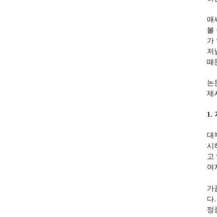
애
볼
가
저
때
논
제
1.
대
시
고
여
가
다
정