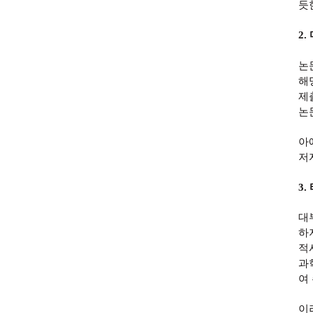
듯
2.
논
해
제
논
아
저
3.
대
하
적
과
여
이