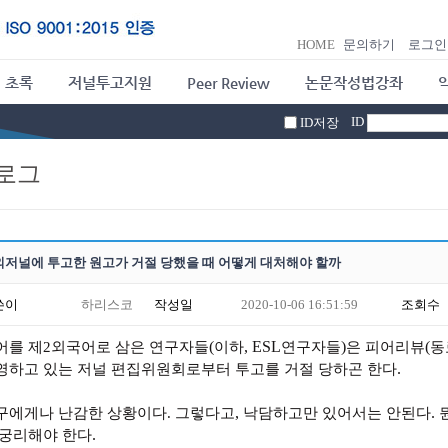
HOME
문의하기
로그인
 초록
저널투고지원
Peer Review
논문작성법강좌
ID
ID저장
로그
외저널에 투고한 원고가 거절 당했을 때 어떻게 대처해야 할까
쓴이
하리스코
작성일
2020-10-06 16:51:59
조회수
(
, ESL
)
(
어를 제
2
외국어로 삼은 연구자들
이하
연구자들
은 피어리뷰
동
.
영하고 있는 저널 편집위원회로부터 투고를 거절 당하곤 한다
,
.
구에게나 난감한 상황이다
.
그렇다고
낙담하고만 있어서는 안된다
.
 궁리해야 한다