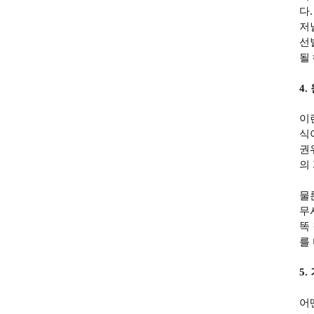
다
저
선
될
4.
이
식
권
의
물
무
똑
를
5.
어