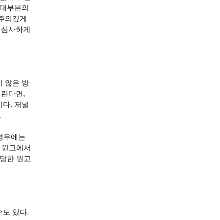
대부분의
주의깊게
 심사하게
 않은 방
,
버린다면
.
이다
저널
.
경우에는
문 원고에서
 당한 원고
수도 있다
.