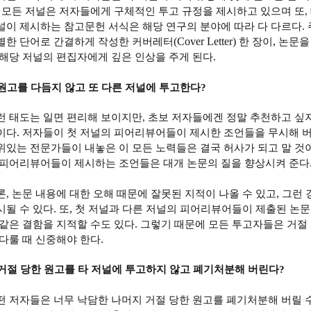
.
모든 저널은 저자들에게 구체적인 투고 규정을 제시하고 있으며 또
,
널이 제시하는 참고문헌 서식은 해당 연구의 분야에 따라 다 다르다
.
(Cover Letter)
,
별한 단어로 간결하게 작성한 커버레터
한 장이
논문을
.
 해당 저널의 편집자에게 깊은 인상을 주게 된다
원고를 다듬지 않고 또 다른 저널에 투고한다
?
런 태도는 일면 편리해 보이지만
,
초보 저자들에겐 정말 추천하고 싶지
.
이다
저자들이 첫 저널의 피어리뷰어들이 제시한 조언들을 무시해 
위있는 전문가들이 내놓은 이 모든 노력들은 결국 허사가 되고 말 것
 피어리뷰어들이 제시하는 조언들은 대개 논문의 질을 향상시켜 준다
,
론
,
논문 내용에 대한 오해 때문에 잘못된 지적이 나올 수 있고
그런 
.
,
시될 수 있다
또
첫 저널과 다른 저널의 피어리뷰어들이 제출된 논
.
 같은 결함을 지적할 수도 있다
그렇기 때문에 모든 투고자들은 거절
.
 다룰 때 신중해야 한다
거절 당한 원고를 타 저널에 투고하지 않고 폐기처분해 버린다
?
떤 저자들은 너무 낙담한 나머지 거절 당한 원고를 폐기처분해 버릴 