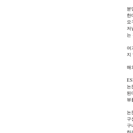
분
한
요
저
는
여
지
해
ES
논
된
뷰
논
구
구
하