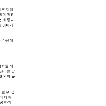
이후 취해
절할 필요
.
 게 좋다
될 것이기
.
까
다음에
절차를 제
 권리를 갖
코 받아 들
될 수 있
에 대해
쿵 따지는