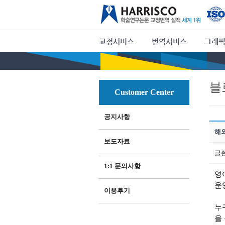
교정서비스
번역서비스
그래픽
블
Customer Center
공지사항
해
보도자료
글
1:1 문의사항
영
운
이용후기
누
을