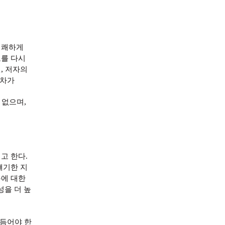
명쾌하게
고를 다시
,
면
저자의
절차가
,
 없으며
려고 한다
.
얘기한 지
용에 대한
을 더 높
다듬어야 한