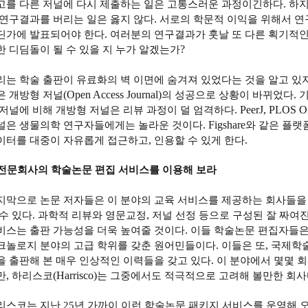
.
고를 다른 저널에 다시 제출하는 일은 고통스러운 과정이긴하다
하
.
 연구결과를 버리는 일은 옳지 않다
서로의 학문적 이익을 위해서 
.
딘가에 발표되어야 한다
여러분의 연구결과가 훗날 또 다른 획기적
?
한 디딤돌이 될 수 있을 지 누가 알겠는가
리는 학술 출판이 유료화의 벽 이면에 숨겨져 있었다는 것을 알고 있
(Open Access Journal)
.
은 개방형 저널
의 성공으로 상황이 바뀌었다
기
. PeerJ, PLOS O
 저널에 비해 개방형 저널은 리뷰 과정이 덜 엄격하다
. Figshare
널은 생물의학 연구자들에게는 놀라운 것이다
와 같은 플랫
,
.
이터를 대중이 자유롭게 접근하고
인용할 수 있게 한다
전문회사의 학술논문 편집 서비스를 이용해 보라
지막으로 논문 저자들은 이 분야의 교육 서비스를 제공하는 회사들을
,
 수 있다
.
과학적 리뷰와 영문교정
저널 선정 등으로 구성된 잘 짜여
.
비스는 출판 가능성을 더욱 높여줄 것이다
이들 학술논문 편집자들은
.
,
크놀로지 분야의 고급 학위를 갖춘 원어민들이다
이들은 또
국제학
.
을 출판해 본 매우 인상적인 이력들을 갖고 있다
이 분야에서 몇몇 
,
(Harrisco)
만
하리스코
는 그중에서도 적극적으로 고려해 볼만한 회
리스코는 지난
25
년 가까이 이런 학술논문 패키지 서비스를 운영해 