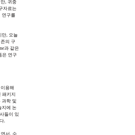
,
지만
귀중
연구자료는
인 연구를
지만
,
오늘
존의 구
ne
과 같은
폼은 연구
 이용해
진 패키지
 과학 및
술지에 논
회사들이 있
.
사다
,
오면서
수