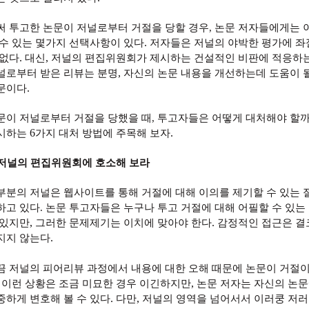
써 투고한 논문이 저널로부터 거절을 당할 경우
,
논문 저자들에게는 
.
 수 있는 몇가지 선택사항이 있다
저자들은 저널의 야박한 평가에 좌
.
,
 없다
대신
저널의 편집위원회가 제시하는 건설적인 비판에 적응하는
,
널로부터 받은 리뷰는 분명
자신의 논문 내용을 개선하는데 도움이 
.
문이다
문이 저널로부터 거절을 당했을 때
,
투고자들은 어떻게 대처해야 할
6
.
시하는
가지 대처 방법에 주목해 보자
저널의 편집위원회에 호소해 보라
부분의 저널은 웹사이트를 통해 거절에 대해 이의를 제기할 수 있는 
하고 있다
.
논문 투고자들은 누구나 투고 거절에 대해 어필할 수 있는
,
.
 있지만
그러한 문제제기는 이치에 맞아야 한다
감정적인 접근은 결
.
지지 않는다
끔 저널의 피어리뷰 과정에서 내용에 대한 오해 때문에 논문이 거절이 
,
.
이런 상황은 조금 미묘한 경우 이긴하지만
논문 저자는 자신의 논문
.
,
중하게 변호해 볼 수 있다
다만
저널의 영역을 넘어서서 이러쿵 저러