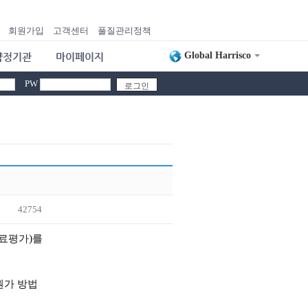
회원가입
고객센터
풀질관리정책
Global Harrisco
약정기관
마이페이지
PW
42754
)
료평가
를
뭔가 방법