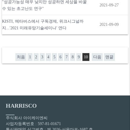
"성공가능성 매우 낮지만 성공하면 세상을 바꿀
2021-09-27
수 있는 초고난도 연구"
KISTI, 메타버스에서 구독경제, 위크시그널까
2021-09-09
지...'2021 미래유망기술세미나' 연다
처음
1
2
3
4
5
6
7
8
9
10
다음
맨끝
HARRISCO
주식회사 아이케이엔씨
사업자등록번호 : 597-81-01671
통신판매업 신고번호 : 제 2026-서울마포-1687 호