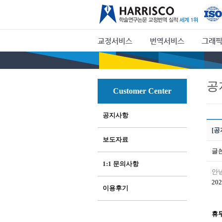
교정서비스
번역서비스
그래픽
공
Customer Center
공지사항
[공
보도자료
글
1:1 문의사항
안
20
이용후기
휴무