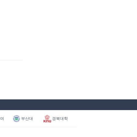
여
부산대
경북대학
BK
교