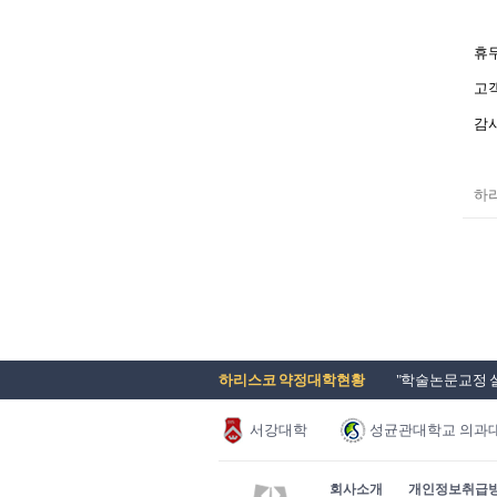
휴무
고객
​​
​
하리스코 약정대학현황
"학술논문교정 실
서강대학
성균관대학교 의과
회사소개
개인정보취급
교
학