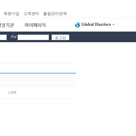
회원가입
고객센터
풀질관리정책
Global Harrisco
약정기관
마이페이지
PW
1309