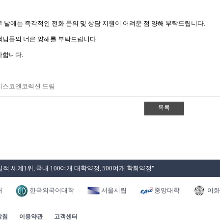
 날에는 즉각적인 전화 문의 및 상담 지원이 어려운 점 양해 부탁드립니다.
님들의 너른 양해를 부탁드립니다.​
감사합니다.
하리스코엔코렉
션 드림 ​
적 세계1위, 국내 100여개 대학약정, 500여개 학회약정"
대
한국외국어대학
서울시립
중앙대학
이화
방침
이용약관
고객센터
교
대
교
대