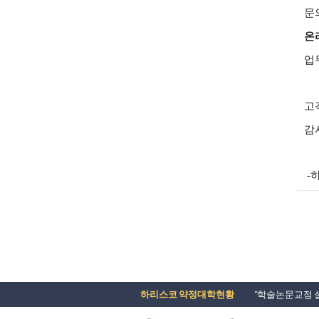
문
온
업
고
감
​
하리스코 약정대학현황
"학술논문교정 실