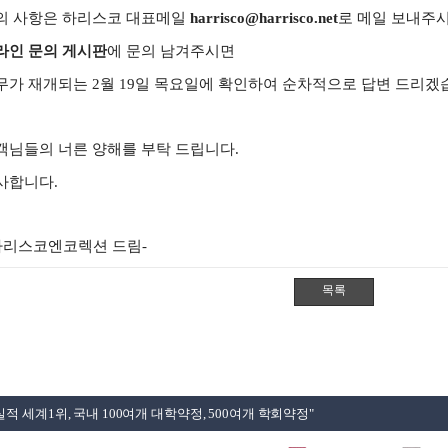
의 사항은 하리스코 대표메일
harrisco@harrisco.net
로 메일 보내주
라인 문의 게시판
에 문의 남겨주시면
무가 재개되는 2월 19일 목요일에 확인하여 순차적으로 답변 드리겠
객님들의 너른 양해를 부탁 드립니다.​
사합니다.
-하리스코엔코렉션 드림-
적 세계1위, 국내 100여개 대학약정, 500여개 학회약정"