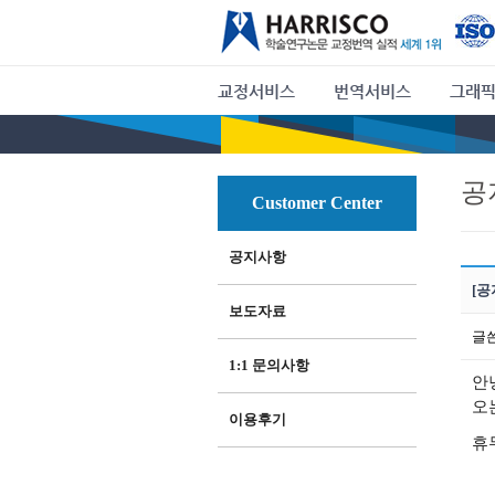
교정서비스
번역서비스
그래픽
공
Customer Center
공지사항
[공
보도자료
글
1:1 문의사항
안
오
이용후기
휴