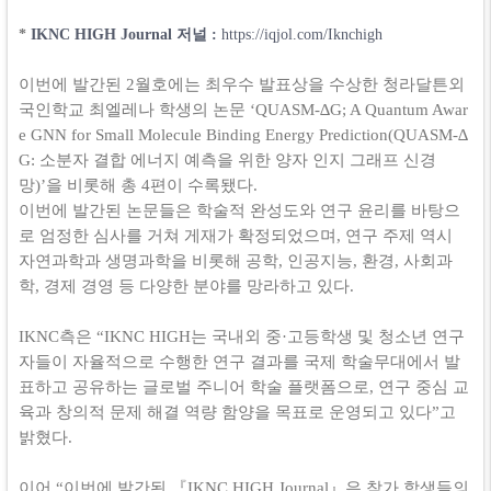
*
IKNC HIGH Journal 저널 :
https://iqjol.com/Iknchigh
이번에 발간된
2
월호에는 최우수 발표상을 수상한 청라달튼외
국인학교 최엘레나 학생의 논문
‘QUASM-
∆
G; A Quantum Awar
e GNN for Small Molecule Binding Energy Prediction(QUASM-
∆
G:
소분자 결합 에너지 예측을 위한 양자 인지 그래프 신경
망
)’
을 비롯해 총
4
편이 수록됐다
.
이번에 발간된 논문들은 학술적 완성도와 연구 윤리를 바탕으
로 엄정한 심사를 거쳐 게재가 확정되었으며
,
연구 주제 역시
자연과학과 생명과학을 비롯해 공학
,
인공지능
,
환경
,
사회과
학
,
경제 경영 등 다양한 분야를 망라하고 있다
.
IKNC
측은
“IKNC HIGH
는 국내외 중
·
고등학생 및 청소년 연구
자들이 자율적으로 수행한 연구 결과를 국제 학술무대에서 발
표하고 공유하는 글로벌 주니어 학술 플랫폼으로
,
연구 중심 교
육과 창의적 문제 해결 역량 함양을 목표로 운영되고 있다
”
고
밝혔다
.
이어
“
이번에 발간된 『
IKNC HIGH Journal
』은 참가 학생들의