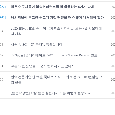
공지]
젊은 연구자들이 학술컨퍼런스를 잘 활용하는 6가지 방법
20
공지]
해외저널에 투고한 원고가 거절 당했을 때 어떻게 대처해야 할까
20
2025 IKNC HIGH 주니어 국제학술컨퍼런스, 오는 7월 서울대에
64
20
서 개최
63
새해 첫 SCI논문 '등재'... 축하합니다!
20
62
[SCI정보] 클래리베이트, '2024 Journal Citation Reports' 발표
20
61
AI는 의료 산업을 어떻게 변화시키고 있나?
20
번역 전문기업 엔코팜, 국내외 바이오·의료 분야 ‘CRO컨설팅’ 사
60
20
업 진출
59
[논문작성법] 학술 논문 출판에서 AI는 어떻게 활용되나?
20