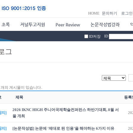
HOME
문의하기
로그인
 초록
저널투고지원
Peer Review
논문작성법강좌
ID
ID저장
로그
개의 게시물이 있습니다.
호
제목
등록
2026 IKNC HIGH 주니어국제학술컨퍼런스 하반기대회, 8월 서
공지]
20
울 개최
공지]
[논문작성법] 논문에 ‘제대로 된 인용’을 해야하는 6가지 이유
20