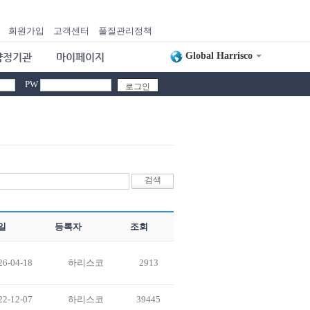
회원가입
고객센터
풀질관리정책
Global Harrisco
약정기관
마이페이지
PW
일
등록자
조회
26-04-18
하리스코
2913
22-12-07
하리스코
39445