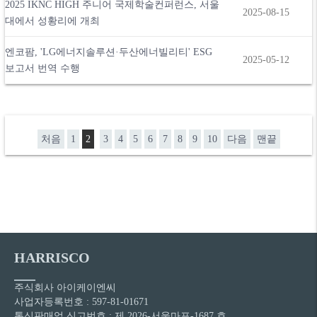
2025 IKNC HIGH 주니어 국제학술컨퍼런스, 서울
2025-08-15
대에서 성황리에 개최
엔코팜, 'LG에너지솔루션·두산에너빌리티' ESG
2025-05-12
보고서 번역 수행
처음
1
2
3
4
5
6
7
8
9
10
다음
맨끝
HARRISCO
주식회사 아이케이엔씨
사업자등록번호 : 597-81-01671
통신판매업 신고번호 : 제 2026-서울마포-1687 호